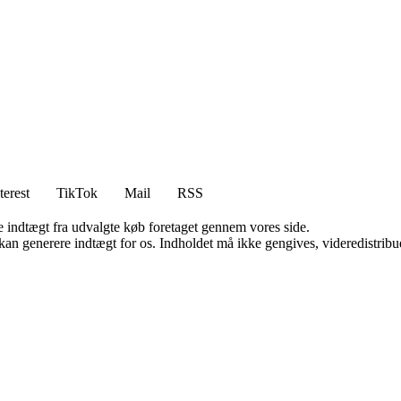
terest
TikTok
Mail
RSS
e indtægt fra udvalgte køb foretaget gennem vores side.
 kan generere indtægt for os. Indholdet må ikke gengives, videredistribue