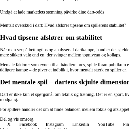
Undgå at lade markedets stemning påvirke dine dart-odds
Mentalt overskud i dart: Hvad afslører tipsene om spillerens stabilitet?
Hvad tipsene afslører om stabilitet
Når man ser på bettingtips og analyser af dartkampe, handler det sjældent 
mere sikkert valg end en, der svinger mellem topniveau og kollaps.
Mentale faktorer som evnen til at håndtere pres, spille foran publikum e
tidligere kampe – de giver et indblik i, hvor mentalt stærk en spiller er.
Det mentale spil – dartens skjulte dimensio
Dart er ikke kun et spørgsmål om teknik og træning. Det er en sport, h
modgang.
For spillere handler det om at finde balancen mellem fokus og afslappet
Del og vis omsorg
X
Facebook
Instagram
LinkedIn
YouTube
Pin