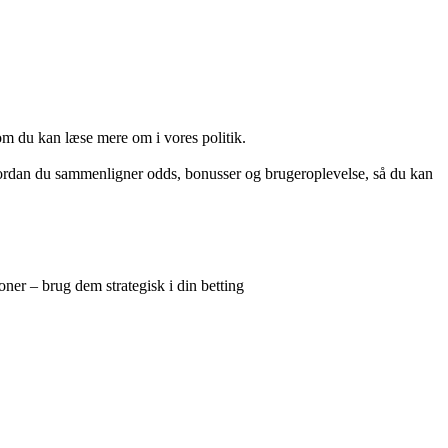
om du kan læse mere om i vores politik.
hvordan du sammenligner odds, bonusser og brugeroplevelse, så du kan
oner – brug dem strategisk i din betting