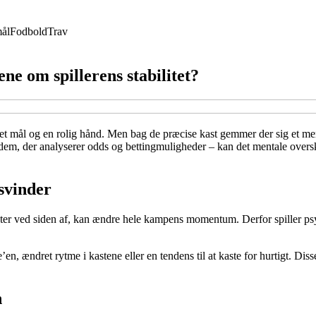
ål
Fodbold
Trav
ne om spillerens stabilitet?
 et mål og en rolig hånd. Men bag de præcise kast gemmer der sig et ment
dem, der analyserer odds og bettingmuligheder – kan det mentale overskud
svinder
eter ved siden af, kan ændre hele kampens momentum. Derfor spiller psy
e’en, ændret rytme i kastene eller en tendens til at kaste for hurtigt. D
n