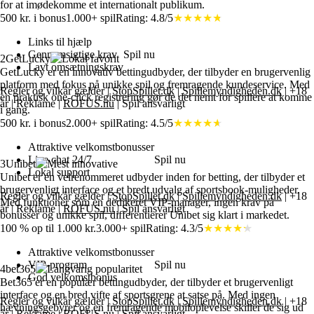
for at imødekomme et internationalt publikum.
500 kr. i bonus
1.000+ spil
Rating: 4.8/5
Links til hjælp
Gennemsigtige krav
Spil nu
2
GetLucky
Lokal favorit
Lavt omsætningskrav
GetLucky er en innovativ bettingudbyder, der tilbyder en brugervenlig
platform med fokus på unikke spil og fremragende kundeservice. Med
Regler og vilkår gælder |
StopSpillet.dk
|
Spillemyndigheden.dk
| +18
en praktisk one-click registrering gør de det nemt for spillere at komme
år | Reklame |
ROFUS.nu
| Spil ansvarligt
i gang.
500 kr. i bonus
2.000+ spil
Rating: 4.5/5
Attraktive velkomstbonusser
Live chat 24/7
Spil nu
3
Unibet
Mest innovative
Lokal support
Unibet er en velrenommeret udbyder inden for betting, der tilbyder et
brugervenligt interface og et bredt udvalg af sportsbook-muligheder.
Regler og vilkår gælder |
StopSpillet.dk
|
Spillemyndigheden.dk
| +18
Med funktioner som en dedikeret VIP-manager, ingen krav på
år | Reklame |
ROFUS.nu
| Spil ansvarligt
bonusser og unikke spil, differentierer Unibet sig klart i markedet.
100 % op til 1.000 kr.
3.000+ spil
Rating: 4.3/5
Attraktive velkomstbonusser
VIP-program
Spil nu
4
bet365
Langvarig popularitet
God velkomstbonus
Bet365 er en populær bettingudbyder, der tilbyder et brugervenligt
interface og en bred vifte af sportsgrene at satse på. Med ingen
Regler og vilkår gælder |
StopSpillet.dk
|
Spillemyndigheden.dk
| +18
hævningsgebyrer og en fremragende mobiloplevelse skiller de sig ud
år | Reklame |
ROFUS.nu
| Spil ansvarligt