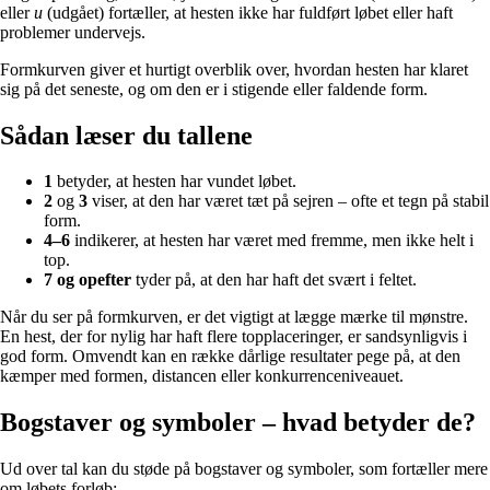
eller
u
(udgået) fortæller, at hesten ikke har fuldført løbet eller haft
problemer undervejs.
Formkurven giver et hurtigt overblik over, hvordan hesten har klaret
sig på det seneste, og om den er i stigende eller faldende form.
Sådan læser du tallene
1
betyder, at hesten har vundet løbet.
2
og
3
viser, at den har været tæt på sejren – ofte et tegn på stabil
form.
4–6
indikerer, at hesten har været med fremme, men ikke helt i
top.
7 og opefter
tyder på, at den har haft det svært i feltet.
Når du ser på formkurven, er det vigtigt at lægge mærke til mønstre.
En hest, der for nylig har haft flere topplaceringer, er sandsynligvis i
god form. Omvendt kan en række dårlige resultater pege på, at den
kæmper med formen, distancen eller konkurrenceniveauet.
Bogstaver og symboler – hvad betyder de?
Ud over tal kan du støde på bogstaver og symboler, som fortæller mere
om løbets forløb: