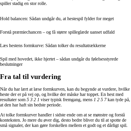
spiller stadig en stor rolle.
Hold balancen: Sådan undgår du, at hestespil fylder for meget
Forstå præmiechancen – og få større spilleglæde uanset udfald
Læs hestens formkurve: Sådan tolker du resultatrækkerne
Spil med hovedet, ikke hjertet – sådan undgår du følelsesstyrede
beslutninger
Fra tal til vurdering
Når du har lært at læse formkurven, kan du begynde at vurdere, hvilke
heste der er på vej op, og hvilke der måske har toppet. En hest med
resultater som
5 3 2 1
viser typisk fremgang, mens
1 2 5 7
kan tyde på,
at den har haft sin bedste periode.
At tolke formkurver handler i sidste ende om at se mønstre og forstå
konteksten. Jo mere du øver dig, desto bedre bliver du til at spotte de
små signaler, der kan gøre forskellen mellem et godt og et dårligt spil.