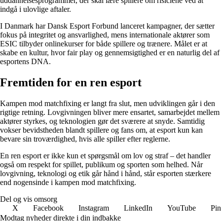
uddannelsesprogrammer, der skal lære spillere om risiciene ved at
indgå i ulovlige aftaler.
I Danmark har Dansk Esport Forbund lanceret kampagner, der sætter
fokus på integritet og ansvarlighed, mens internationale aktører som
ESIC tilbyder onlinekurser for både spillere og trænere. Målet er at
skabe en kultur, hvor fair play og gennemsigtighed er en naturlig del af
esportens DNA.
Fremtiden for en ren esport
Kampen mod matchfixing er langt fra slut, men udviklingen går i den
rigtige retning. Lovgivningen bliver mere ensartet, samarbejdet mellem
aktører styrkes, og teknologien gør det sværere at snyde. Samtidig
vokser bevidstheden blandt spillere og fans om, at esport kun kan
bevare sin troværdighed, hvis alle spiller efter reglerne.
En ren esport er ikke kun et spørgsmål om lov og straf – det handler
også om respekt for spillet, publikum og sporten som helhed. Når
lovgivning, teknologi og etik går hånd i hånd, står esporten stærkere
end nogensinde i kampen mod matchfixing.
Del og vis omsorg
X
Facebook
Instagram
LinkedIn
YouTube
Pin
Modtag nyheder direkte i din indbakke