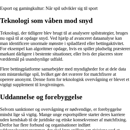
Esport og gamingkultur: Når spil udvikler sig til sport
Teknologi som våben mod snyd
Teknologi, der tidligere blev brugt til at analysere spilstrategier, bruges
nu også til at opdage snyd. Ved hjælp af avanceret dataanalyse kan
man identificere unormale mønstre i spiladfærd eller bettingaktivitet.
For eksempel kan algoritmer opdage, hvis en spiller pludselig præsterer
markant dårligere i bestemte situationer, eller hvis der placeres store
væddemål på usandsynlige udfald.
Flere bettingplatforme samarbejder med myndigheder for at dele data
om mistænkelige spil, hvilket gør det sværere for matchfixere at
operere anonymt. Denne form for teknologisk overvågning er blevet et
vigtigt supplement til lovgivningen.
Uddannelse og forebyggelse
Selvom sanktioner og overvågning er nødvendige, er forebyggelse
mindst lige så vigtig. Mange unge esportspillere starter deres karriere
uden kendskab til de juridiske og etiske konsekvenser af matchfixing.
Derfor har flere forbund og organisationer indført