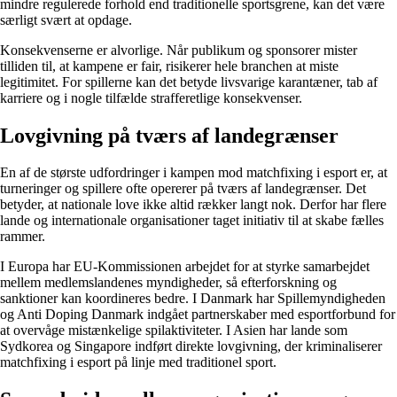
mindre regulerede forhold end traditionelle sportsgrene, kan det være
særligt svært at opdage.
Konsekvenserne er alvorlige. Når publikum og sponsorer mister
tilliden til, at kampene er fair, risikerer hele branchen at miste
legitimitet. For spillerne kan det betyde livsvarige karantæner, tab af
karriere og i nogle tilfælde strafferetlige konsekvenser.
Lovgivning på tværs af landegrænser
En af de største udfordringer i kampen mod matchfixing i esport er, at
turneringer og spillere ofte opererer på tværs af landegrænser. Det
betyder, at nationale love ikke altid rækker langt nok. Derfor har flere
lande og internationale organisationer taget initiativ til at skabe fælles
rammer.
I Europa har EU-Kommissionen arbejdet for at styrke samarbejdet
mellem medlemslandenes myndigheder, så efterforskning og
sanktioner kan koordineres bedre. I Danmark har Spillemyndigheden
og Anti Doping Danmark indgået partnerskaber med esportforbund for
at overvåge mistænkelige spilaktiviteter. I Asien har lande som
Sydkorea og Singapore indført direkte lovgivning, der kriminaliserer
matchfixing i esport på linje med traditionel sport.