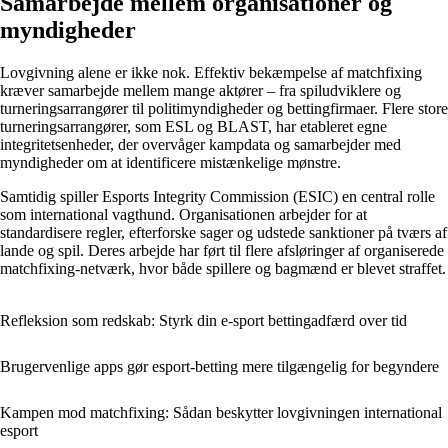
Samarbejde mellem organisationer og
myndigheder
Lovgivning alene er ikke nok. Effektiv bekæmpelse af matchfixing
kræver samarbejde mellem mange aktører – fra spiludviklere og
turneringsarrangører til politimyndigheder og bettingfirmaer. Flere store
turneringsarrangører, som ESL og BLAST, har etableret egne
integritetsenheder, der overvåger kampdata og samarbejder med
myndigheder om at identificere mistænkelige mønstre.
Samtidig spiller Esports Integrity Commission (ESIC) en central rolle
som international vagthund. Organisationen arbejder for at
standardisere regler, efterforske sager og udstede sanktioner på tværs af
lande og spil. Deres arbejde har ført til flere afsløringer af organiserede
matchfixing-netværk, hvor både spillere og bagmænd er blevet straffet.
Refleksion som redskab: Styrk din e-sport bettingadfærd over tid
Brugervenlige apps gør esport-betting mere tilgængelig for begyndere
Kampen mod matchfixing: Sådan beskytter lovgivningen international
esport