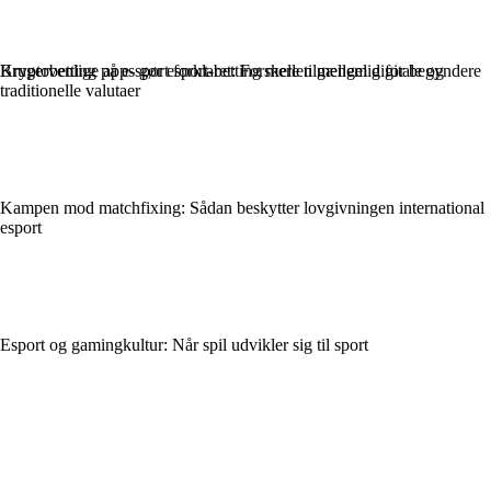
Brugervenlige apps gør esport-betting mere tilgængelig for begyndere
Kryptobetting på e-sport forklaret: Forskellen mellem digitale og
traditionelle valutaer
Kampen mod matchfixing: Sådan beskytter lovgivningen international
esport
Esport og gamingkultur: Når spil udvikler sig til sport