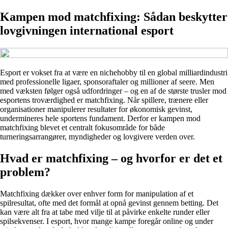
Kampen mod matchfixing: Sådan beskytter
lovgivningen international esport
Esport er vokset fra at være en nichehobby til en global milliardindustri
med professionelle ligaer, sponsoraftaler og millioner af seere. Men
med væksten følger også udfordringer – og en af de største trusler mod
esportens troværdighed er matchfixing. Når spillere, trænere eller
organisationer manipulerer resultater for økonomisk gevinst,
undermineres hele sportens fundament. Derfor er kampen mod
matchfixing blevet et centralt fokusområde for både
turneringsarrangører, myndigheder og lovgivere verden over.
Hvad er matchfixing – og hvorfor er det et
problem?
Matchfixing dækker over enhver form for manipulation af et
spilresultat, ofte med det formål at opnå gevinst gennem betting. Det
kan være alt fra at tabe med vilje til at påvirke enkelte runder eller
spilsekvenser. I esport, hvor mange kampe foregår online og under