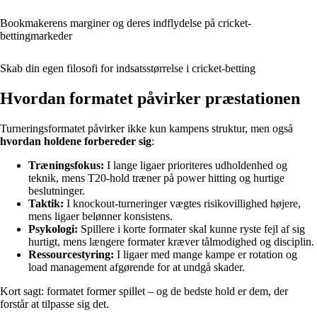
Bookmakerens marginer og deres indflydelse på cricket-
bettingmarkeder
Skab din egen filosofi for indsatsstørrelse i cricket-betting
Hvordan formatet påvirker præstationen
Turneringsformatet påvirker ikke kun kampens struktur, men også
hvordan holdene forbereder sig
:
Træningsfokus:
I lange ligaer prioriteres udholdenhed og
teknik, mens T20-hold træner på power hitting og hurtige
beslutninger.
Taktik:
I knockout-turneringer vægtes risikovillighed højere,
mens ligaer belønner konsistens.
Psykologi:
Spillere i korte formater skal kunne ryste fejl af sig
hurtigt, mens længere formater kræver tålmodighed og disciplin.
Ressourcestyring:
I ligaer med mange kampe er rotation og
load management afgørende for at undgå skader.
Kort sagt: formatet former spillet – og de bedste hold er dem, der
forstår at tilpasse sig det.