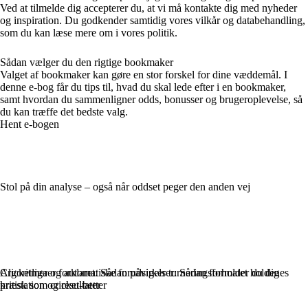
Ved at tilmelde dig accepterer du, at vi må kontakte dig med nyheder
og inspiration. Du godkender samtidig vores vilkår og databehandling,
som du kan læse mere om i vores politik.
Sådan vælger du den rigtige bookmaker
Valget af bookmaker kan gøre en stor forskel for dine væddemål. I
denne e-bog får du tips til, hvad du skal lede efter i en bookmaker,
samt hvordan du sammenligner odds, bonusser og brugeroplevelse, så
du kan træffe det bedste valg.
Hent e-bogen
Stol på din analyse – også når oddset peger den anden vej
Cricketligaer forklaret: Sådan påvirker turneringsformatet holdenes
Algoritmer og automatiske forudsigelser: Sådan forholder du dig
præstation og resultater
kritisk som cricket-better