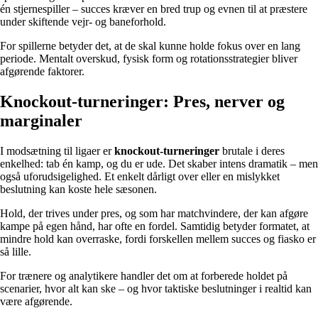
én stjernespiller – succes kræver en bred trup og evnen til at præstere
under skiftende vejr- og baneforhold.
For spillerne betyder det, at de skal kunne holde fokus over en lang
periode. Mentalt overskud, fysisk form og rotationsstrategier bliver
afgørende faktorer.
Knockout-turneringer: Pres, nerver og
marginaler
I modsætning til ligaer er
knockout-turneringer
brutale i deres
enkelhed: tab én kamp, og du er ude. Det skaber intens dramatik – men
også uforudsigelighed. Et enkelt dårligt over eller en mislykket
beslutning kan koste hele sæsonen.
Hold, der trives under pres, og som har matchvindere, der kan afgøre
kampe på egen hånd, har ofte en fordel. Samtidig betyder formatet, at
mindre hold kan overraske, fordi forskellen mellem succes og fiasko er
så lille.
For trænere og analytikere handler det om at forberede holdet på
scenarier, hvor alt kan ske – og hvor taktiske beslutninger i realtid kan
være afgørende.